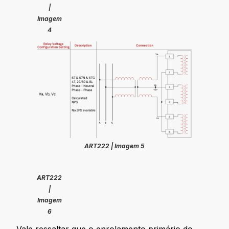
|
Imagem
4
ART222 | Imagem 5
ART222
|
Imagem
6