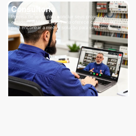
Consultoria
Precisa de ajuda para concluir seus projetos e
estudos? A Mesh Engenharia oferece consultorias
para encontrar a melhor solução para seu cliente.
Serviços
Precisa de serviços na área de subestações?
Entregamos soluções com agilidade, qualidade e
aprovação junto à concessionária.