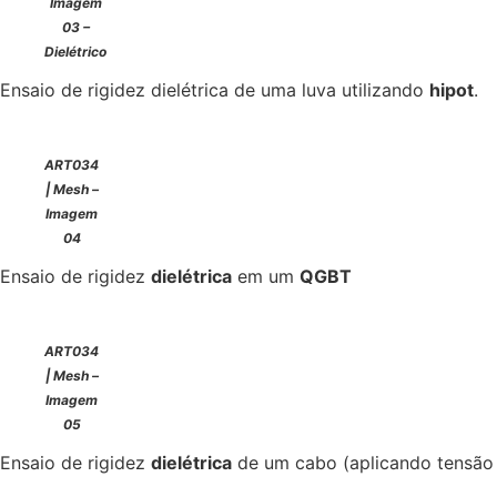
Imagem
03 –
Dielétrico
Ensaio de rigidez dielétrica de uma luva utilizando
hipot
.
ART034
| Mesh –
Imagem
04
Ensaio de rigidez
dielétrica
em um
QGBT
ART034
| Mesh –
Imagem
05
Ensaio de rigidez
dielétrica
de um cabo (aplicando tensão