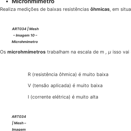
Microhmímetro
Realiza medições de baixas resistências
ôhmicas
, em situ
ART034 | Mesh
– Imagem 10 –
Microhmimetro
Os
microhmímetros
trabalham na escala de m
, µ
isso vai
R (resistência ôhmica) é muito baixa
V (tensão aplicada) é muito baixa
I (corrente elétrica) é muito alta
ART034
| Mesh –
Imagem