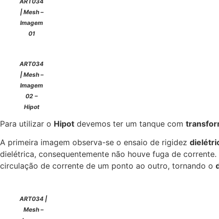
ART034
| Mesh –
Imagem
01
ART034
| Mesh –
Imagem
02 –
Hipot
Para utilizar o
Hipot
devemos ter um tanque com
transfo
A primeira imagem observa-se o ensaio de rigidez
dielétri
dielétrica, consequentemente não houve fuga de corrente
circulação de corrente de um ponto ao outro, tornando o
ART034 |
Mesh –