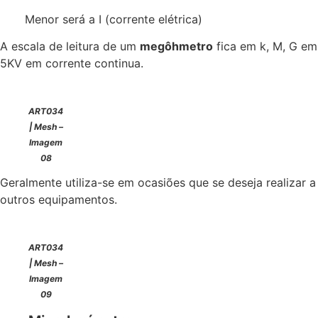
Menor será a I (corrente elétrica)
A escala de leitura de um
megôhmetro
fica em k, M, G em
5KV em corrente continua.
ART034
| Mesh –
Imagem
08
Geralmente utiliza-se em ocasiões que se deseja realizar 
outros equipamentos.
ART034
| Mesh –
Imagem
09