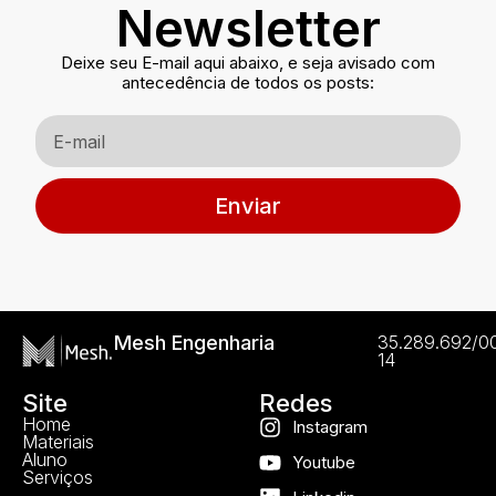
Newsletter
Deixe seu E-mail aqui abaixo, e seja avisado com
antecedência de todos os posts:
Enviar
Mesh Engenharia
35.289.692/0
14
Site
Redes
Home
Instagram
Materiais
Aluno
Youtube
Serviços