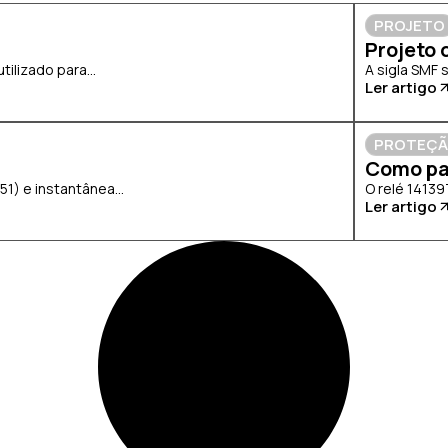
PROJETO
Projeto 
lizado para...
A sigla SMF 
Ler artigo
PROTEÇ
Como pa
) e instantânea...
O relé 14139
Ler artigo