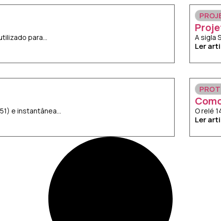
PROJ
Proje
lizado para...
A sigla
Ler art
PROT
Como
) e instantânea...
O relé 
Ler art