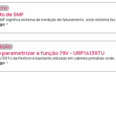
ETO
to de SMF
 SMF significa sistema de medição de faturamento, este sistema faz..
igo
EÇÃO
 parametrizar a função 79V – URP14139TU
14139TU da Pextron é bastante utilizado em cabines primárias onde..
igo