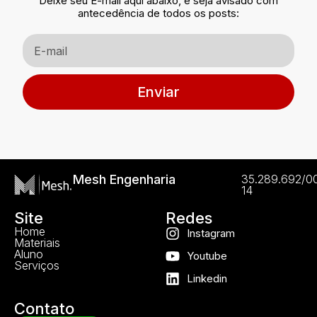
Deixe seu E-mail aqui abaixo, e seja avisado com
antecedência de todos os posts:
Enviar
Mesh Engenharia
35.289.692/0
14
Site
Redes
Home
Instagram
Materiais
Aluno
Youtube
Serviços
Linkedin
Contato