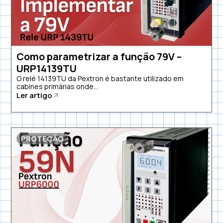
Como parametrizar a função 79V –
URP14139TU
O relé 14139TU da Pextron é bastante utilizado em
cabines primárias onde...
Ler artigo
PROTEÇÃO