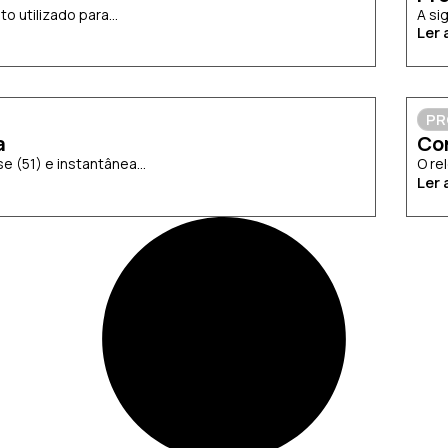
 utilizado para...
A si
Ler 
PR
a
Co
 (51) e instantânea...
O re
Ler 