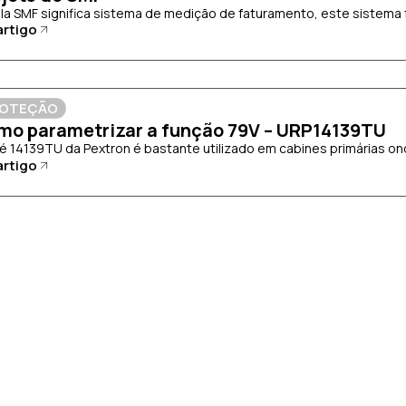
gla SMF significa sistema de medição de faturamento, este sistema f
artigo
OTEÇÃO
mo parametrizar a função 79V – URP14139TU
lé 14139TU da Pextron é bastante utilizado em cabines primárias ond
artigo