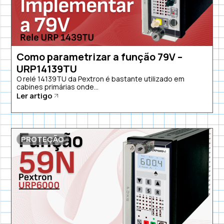
Como parametrizar a função 79V –
URP14139TU
O relé 14139TU da Pextron é bastante utilizado em
cabines primárias onde...
Ler artigo
PROTEÇÃO