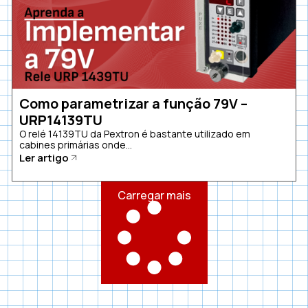
Como parametrizar a função 79V –
URP14139TU
O relé 14139TU da Pextron é bastante utilizado em
cabines primárias onde...
Ler artigo
Carregar mais