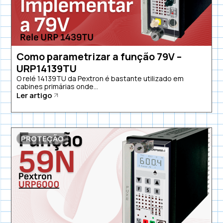
Como parametrizar a função 79V –
URP14139TU
O relé 14139TU da Pextron é bastante utilizado em
cabines primárias onde...
Ler artigo
PROTEÇÃO