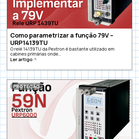
Como parametrizar a função 79V –
URP14139TU
O relé 14139TU da Pextron é bastante utilizado em
cabines primárias onde...
Ler artigo
PROTEÇÃO