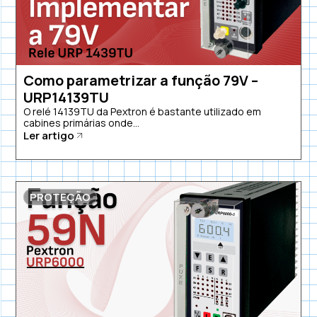
Como parametrizar a função 79V –
URP14139TU
O relé 14139TU da Pextron é bastante utilizado em
cabines primárias onde...
Ler artigo
PROTEÇÃO