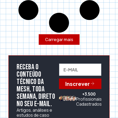
Carregar mais
Receba o
conteúdo
técnico da
Inscrever
Mesh, toda
+3.500
semana, direto
Profissionais
no seu e-mail.
Cadastrados
Artigos, análises e
estudos de caso