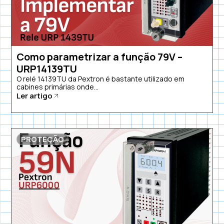
Como parametrizar a função 79V –
URP14139TU
O relé 14139TU da Pextron é bastante utilizado em
cabines primárias onde...
Ler artigo
PROTEÇÃO