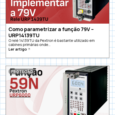
Como parametrizar a função 79V –
URP14139TU
O relé 14139TU da Pextron é bastante utilizado em
cabines primárias onde...
Ler artigo
PROTEÇÃO