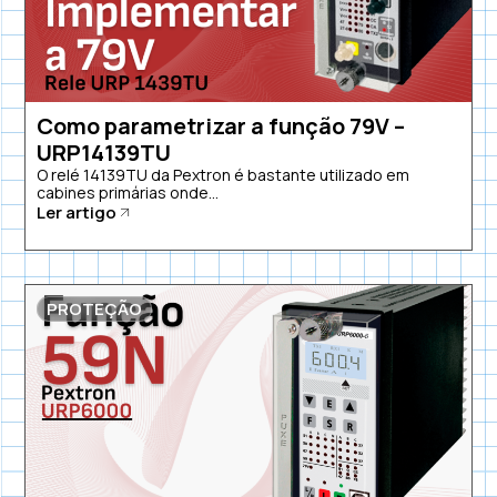
Como parametrizar a função 79V –
URP14139TU
O relé 14139TU da Pextron é bastante utilizado em
cabines primárias onde...
Ler artigo
PROTEÇÃO