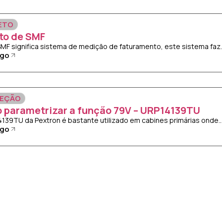
ETO
to de SMF
 SMF significa sistema de medição de faturamento, este sistema faz..
igo
EÇÃO
 parametrizar a função 79V – URP14139TU
14139TU da Pextron é bastante utilizado em cabines primárias onde..
igo