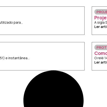
PROJ
Proje
lizado para...
A sigla
Ler art
PROT
Como
) e instantânea...
O relé 
Ler art