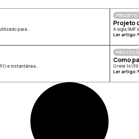
PROJETO
Projeto 
lizado para...
A sigla SMF 
Ler artigo
PROTEÇ
Como pa
) e instantânea...
O relé 14139
Ler artigo