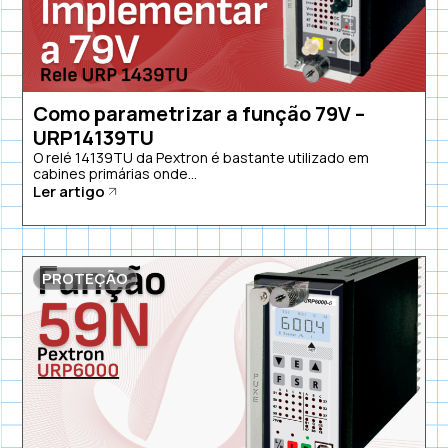
Como parametrizar a função 79V –
URP14139TU
O relé 14139TU da Pextron é bastante utilizado em
cabines primárias onde...
Ler artigo
PROTEÇÃO