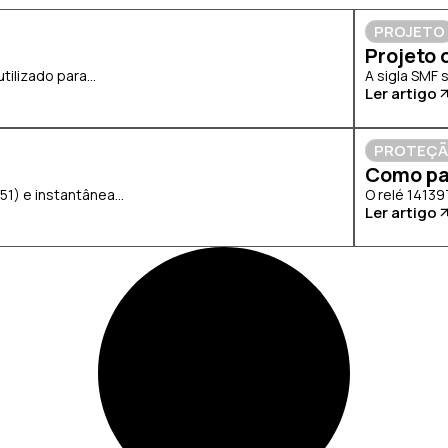
PROJETO
Projeto 
lizado para...
A sigla SMF 
Ler artigo
PROTEÇ
Como pa
) e instantânea...
O relé 14139
Ler artigo