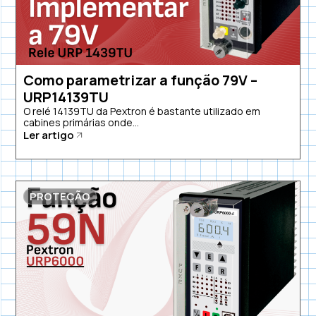
Como parametrizar a função 79V –
URP14139TU
O relé 14139TU da Pextron é bastante utilizado em
cabines primárias onde...
Ler artigo
PROTEÇÃO