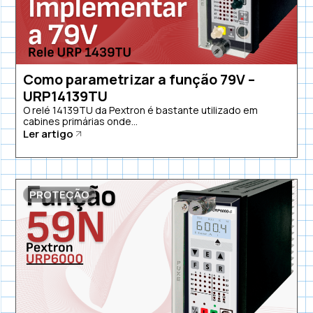
Como parametrizar a função 79V –
URP14139TU
O relé 14139TU da Pextron é bastante utilizado em
cabines primárias onde...
Ler artigo
PROTEÇÃO