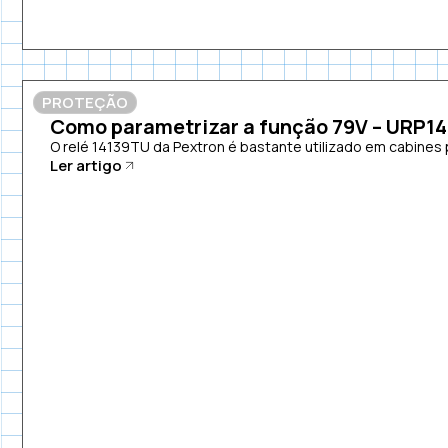
PROTEÇÃO
Como parametrizar a função 79V – URP1
O relé 14139TU da Pextron é bastante utilizado em cabines p
Ler artigo