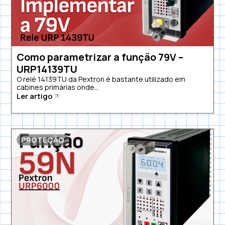
Como parametrizar a função 79V –
URP14139TU
O relé 14139TU da Pextron é bastante utilizado em
cabines primárias onde...
Ler artigo
PROTEÇÃO