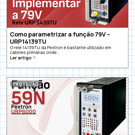
Como parametrizar a função 79V –
URP14139TU
O relé 14139TU da Pextron é bastante utilizado em
cabines primárias onde...
Ler artigo
PROTEÇÃO