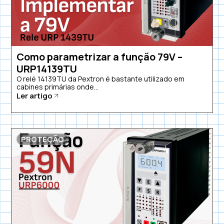
Como parametrizar a função 79V –
URP14139TU
O relé 14139TU da Pextron é bastante utilizado em
cabines primárias onde...
Ler artigo
PROTEÇÃO