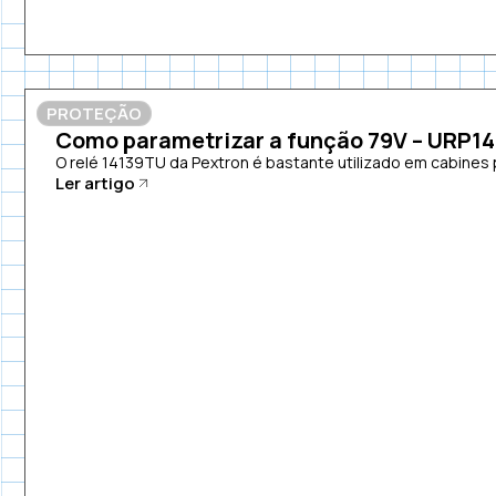
PROTEÇÃO
Como parametrizar a função 79V – URP1
O relé 14139TU da Pextron é bastante utilizado em cabines p
Ler artigo