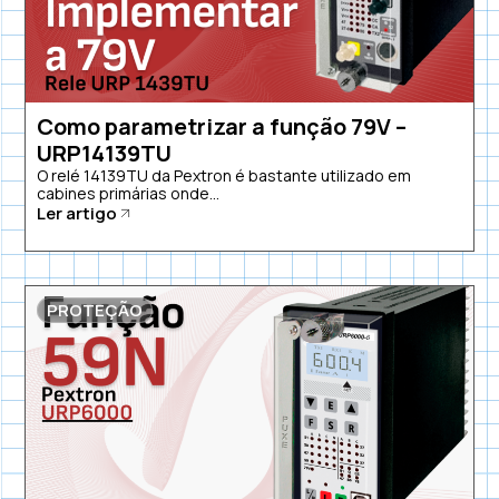
Como parametrizar a função 79V –
URP14139TU
O relé 14139TU da Pextron é bastante utilizado em
cabines primárias onde...
Ler artigo
PROTEÇÃO