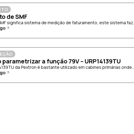
ETO
to de SMF
 SMF significa sistema de medição de faturamento, este sistema faz..
igo
EÇÃO
 parametrizar a função 79V – URP14139TU
14139TU da Pextron é bastante utilizado em cabines primárias onde..
igo