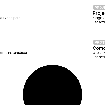
PROJ
Proje
lizado para...
A sigla
Ler art
PROT
Como
) e instantânea...
O relé 
Ler art