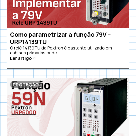
Como parametrizar a função 79V –
URP14139TU
O relé 14139TU da Pextron é bastante utilizado em
cabines primárias onde...
Ler artigo
PROTEÇÃO