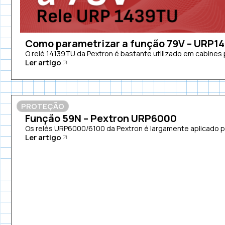
Como parametrizar a função 79V – URP1
O relé 14139TU da Pextron é bastante utilizado em cabines p
Ler artigo
PROTEÇÃO
Função 59N – Pextron URP6000
Os relés URP6000/6100 da Pextron é largamente aplicado pa
Ler artigo