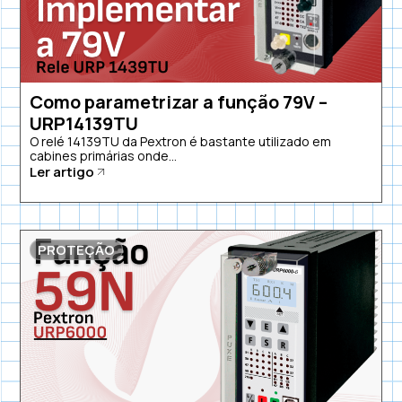
Como parametrizar a função 79V –
URP14139TU
O relé 14139TU da Pextron é bastante utilizado em
cabines primárias onde...
Ler artigo
PROTEÇÃO