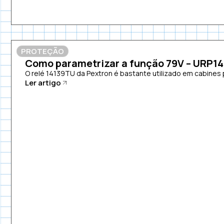
PROTEÇÃO
Como parametrizar a função 79V – URP1
O relé 14139TU da Pextron é bastante utilizado em cabines p
Ler artigo