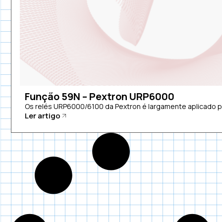
Função 59N – Pextron URP6000
Os relés URP6000/6100 da Pextron é largamente aplicado pa
Ler artigo