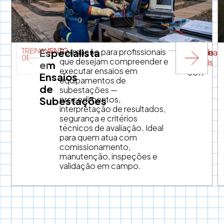
TREINAMENTO
Especialista
Formação para profissionais
Online
Saiba
01
que desejam compreender e
•
Mais
em
executar ensaios em
60h
Ensaios
equipamentos de
de
subestações —
procedimentos,
Subestações
interpretação de resultados,
segurança e critérios
técnicos de avaliação. Ideal
para quem atua com
comissionamento,
manutenção, inspeções e
validação em campo.