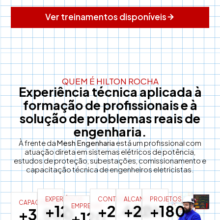
Ver treinamentos disponíveis
QUEM É HILTON ROCHA
Experiência técnica aplicada à
formação de profissionais e à
solução de problemas reais de
engenharia.
À frente da
Mesh Engenharia
está um profissional com
atuação direta em sistemas elétricos de potência,
estudos de proteção, subestações, comissionamento e
capacitação técnica de engenheiros eletricistas.
EXPERIÊNCIA
CONTEÚDO
ALCANCE
PROJETOS
CAPACITAÇÃO
+12
+2.400h
+22
+180
EMPRESAS
+3.500
+120