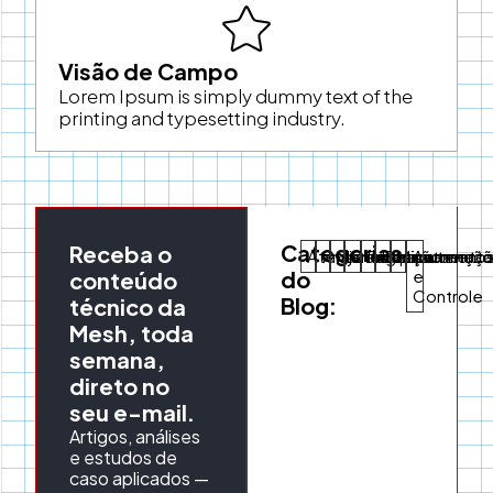
Visão de Campo
Lorem Ipsum is simply dummy text of the
printing and typesetting industry.
Categorias
Receba o
Aterramentos
Projeto
Montagem
Comissionament
Proteção
Equipamento
Manutençã
Automaç
do
e
conteúdo
Controle
Blog:
técnico da
Mesh, toda
semana,
direto no
seu e-mail.
Artigos, análises
e estudos de
caso aplicados —