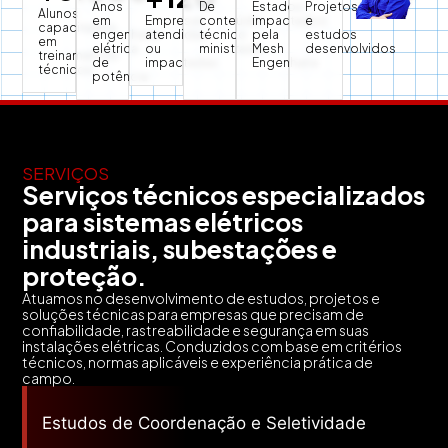
Anos
De
Estados
Projetos
Alunos
em
Empresas
conteúdo
impactados
e
capacitados
engenharia
atendidas
técnico
pela
estudos
em
elétrica
ou
ministrado
Mesh
desenvolvidos
treinamentos
de
impactadas
Engenharia
técnicos
potência
SERVIÇOS
Serviços técnicos especializados
para sistemas elétricos
industriais, subestações e
proteção.
Atuamos no desenvolvimento de estudos, projetos e
soluções técnicas para empresas que precisam de
confiabilidade, rastreabilidade e segurança em suas
instalações elétricas. Conduzidos com base em critérios
técnicos, normas aplicáveis e experiência prática de
campo.
Estudos de Coordenação e Seletividade