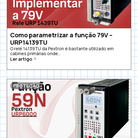
Como parametrizar a função 79V –
URP14139TU
O relé 14139TU da Pextron é bastante utilizado em
cabines primárias onde...
Ler artigo
PROTEÇÃO