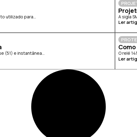
PROJE
Proje
 utilizado para...
A sigla S
Ler arti
PROT
a
Como 
 (51) e instantânea...
O relé 14
Ler arti