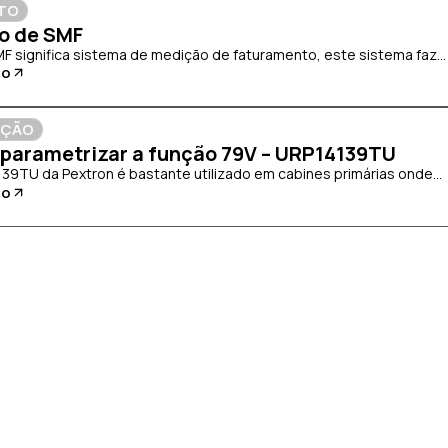
TO
to de SMF
MF significa sistema de medição de faturamento, este sistema faz...
go
EÇÃO
parametrizar a função 79V – URP14139TU
139TU da Pextron é bastante utilizado em cabines primárias onde...
go