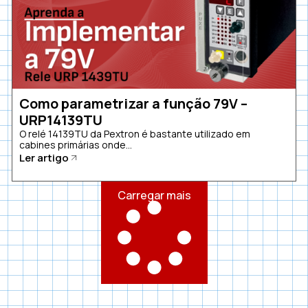
Como parametrizar a função 79V –
URP14139TU
O relé 14139TU da Pextron é bastante utilizado em
cabines primárias onde...
Ler artigo
Carregar mais