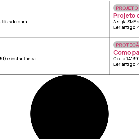
PROJETO
Projeto 
lizado para...
A sigla SMF 
Ler artigo
PROTEÇ
Como pa
) e instantânea...
O relé 14139
Ler artigo