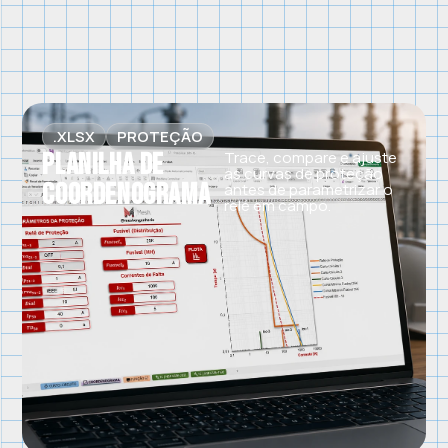
.XLSX
PROTEÇÃO
Planilha de
Trace, compare e ajuste
as curvas de proteção
Coordenograma
antes de parametrizar o
relé em campo.