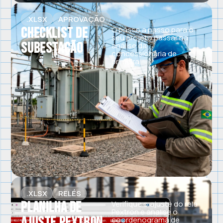
.XLSX
APROVAÇÃO
Checklist de
O passo a passo para o
seu projeto passar na
Subestação
análise da
concessionária de
primeira.
.XLSX
RELÉS
Planilha de
Verifique o ajuste do relé
Pextron e analise o
Ajuste Pextron
coordenograma de