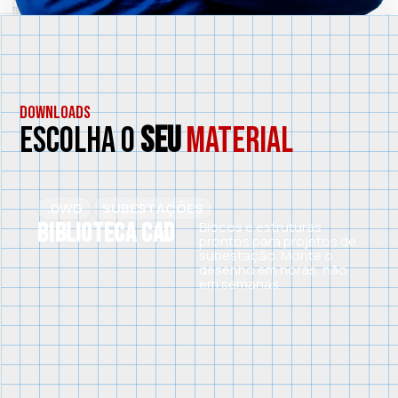
DOWNLOADS
ESCOLHA O
SEU
MATERIAL
.DWG
SUBESTAÇÕES
Biblioteca CAD
Blocos e estruturas
prontos para projetos de
subestação. Monte o
desenho em horas, não
em semanas.