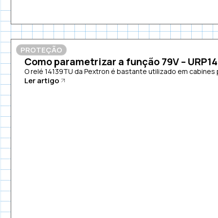
PROTEÇÃO
Como parametrizar a função 79V – URP1
O relé 14139TU da Pextron é bastante utilizado em cabines p
Ler artigo