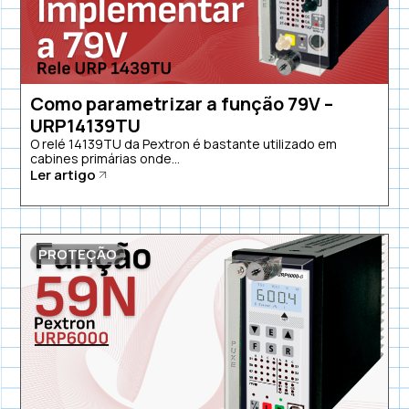
Como parametrizar a função 79V –
URP14139TU
O relé 14139TU da Pextron é bastante utilizado em
cabines primárias onde...
Ler artigo
PROTEÇÃO