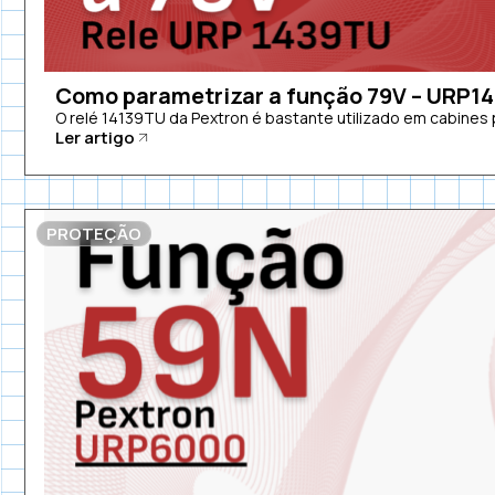
Como parametrizar a função 79V – URP1
O relé 14139TU da Pextron é bastante utilizado em cabines p
Ler artigo
PROTEÇÃO