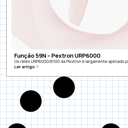
Função 59N – Pextron URP6000
Os relés URP6000/6100 da Pextron é largamente aplicado pa
Ler artigo