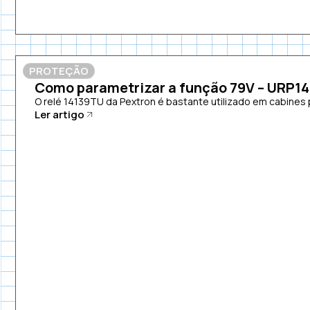
PROTEÇÃO
Como parametrizar a função 79V – URP1
O relé 14139TU da Pextron é bastante utilizado em cabines p
Ler artigo