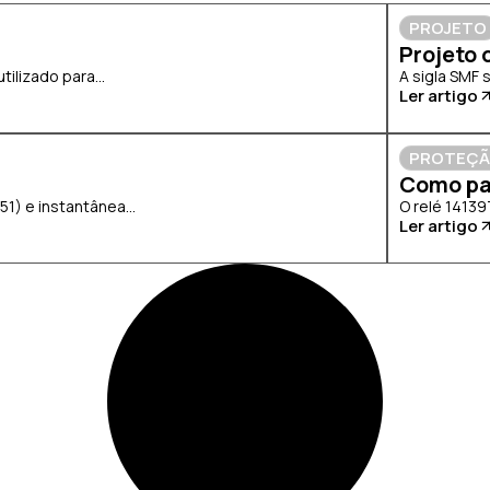
PROJETO
Projeto 
lizado para...
A sigla SMF 
Ler artigo
PROTEÇ
Como pa
) e instantânea...
O relé 14139
Ler artigo