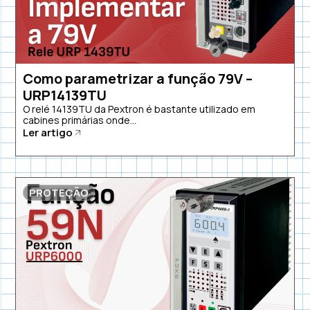
Como parametrizar a função 79V –
URP14139TU
O relé 14139TU da Pextron é bastante utilizado em
cabines primárias onde...
Ler artigo
PROTEÇÃO